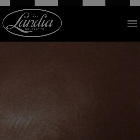
HEM
BUTIK
FABRIKSFÖRSÄLJNING
SKOLKLASSER/FÖRENINGAR
HISTORIK