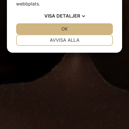
webbplats.
VISA
DETALJER
JA
NEJ
OK
JA
NEJ
NÖDVÄNDIG
INSTÄLLNINGAR
AVVISA ALLA
JA
NEJ
JA
NEJ
MARKNADSFÖRING
STATISTIK