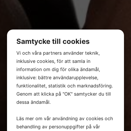
Samtycke till cookies
Vi och våra partners använder teknik,
inklusive cookies, för att samla in
information om dig för olika ändamål,
inklusive: bättre användarupplevelse,
funktionalitet, statistik och marknadsföring.
Genom att klicka på "OK" samtycker du till
Grundat 1945
Grundat 1945
Grundat 1945
Grundat 1945
dessa ändamål.
Läs mer om vår användning av cookies och
behandling av personuppgifter på vår